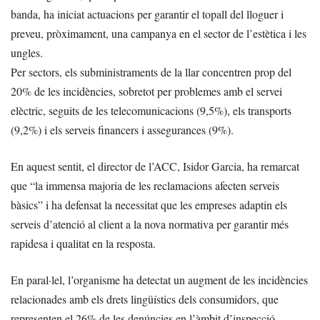
banda, ha iniciat actuacions per garantir el topall del lloguer i
preveu, pròximament, una campanya en el sector de l’estètica i les
ungles.
Per sectors, els subministraments de la llar concentren prop del
20% de les incidències, sobretot per problemes amb el servei
elèctric, seguits de les telecomunicacions (9,5%), els transports
(9,2%) i els serveis financers i assegurances (9%).
En aquest sentit, el director de l’ACC, Isidor Garcia, ha remarcat
que “la immensa majoria de les reclamacions afecten serveis
bàsics” i ha defensat la necessitat que les empreses adaptin els
serveis d’atenció al client a la nova normativa per garantir més
rapidesa i qualitat en la resposta.
En paral·lel, l’organisme ha detectat un augment de les incidències
relacionades amb els drets lingüístics dels consumidors, que
representen el 26% de les denúncies en l’àmbit d’inspecció.