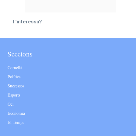
T’interessa?
Seccions
Cornellà
Política
Successos
Esports
Oci
Economia
El Temps