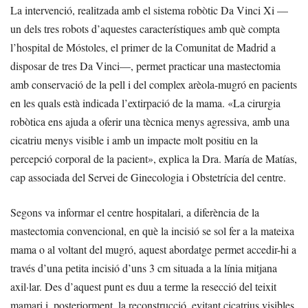
La intervenció, realitzada amb el sistema robòtic Da Vinci Xi —
un dels tres robots d’aquestes característiques amb què compta
l’hospital de Móstoles, el primer de la Comunitat de Madrid a
disposar de tres Da Vinci—, permet practicar una mastectomia
amb conservació de la pell i del complex arèola-mugró en pacients
en les quals està indicada l’extirpació de la mama. «La cirurgia
robòtica ens ajuda a oferir una tècnica menys agressiva, amb una
cicatriu menys visible i amb un impacte molt positiu en la
percepció corporal de la pacient», explica la Dra. María de Matías,
cap associada del Servei de Ginecologia i Obstetrícia del centre.
Segons va informar el centre hospitalari, a diferència de la
mastectomia convencional, en què la incisió se sol fer a la mateixa
mama o al voltant del mugró, aquest abordatge permet accedir-hi a
través d’una petita incisió d’uns 3 cm situada a la línia mitjana
axil·lar. Des d’aquest punt es duu a terme la resecció del teixit
mamari i, posteriorment, la reconstrucció, evitant cicatrius visibles