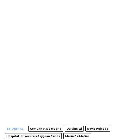
ETIQUETAS
Comunitat De Madrid
Da Vinci Xi
David Peinado
Hospital Universitari Rey Juan Carlos
María De Matías