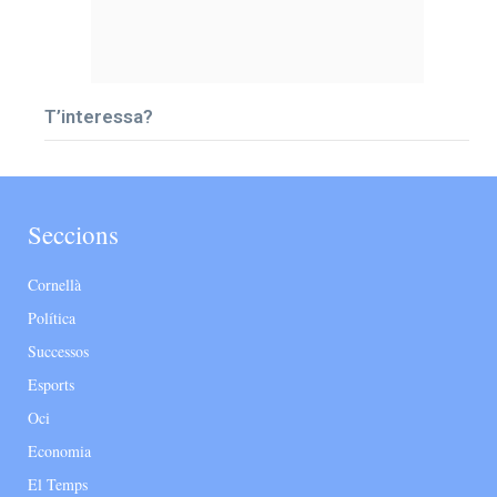
T’interessa?
Seccions
Cornellà
Política
Successos
Esports
Oci
Economia
El Temps