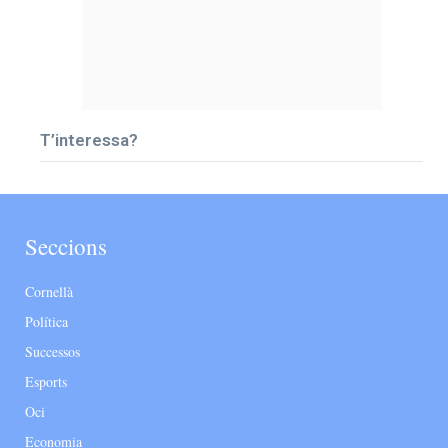
T’interessa?
Seccions
Cornellà
Política
Successos
Esports
Oci
Economia