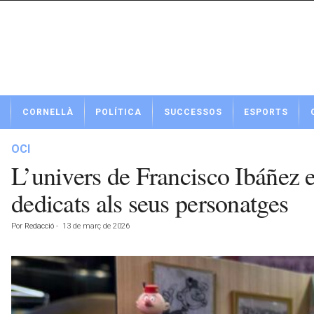
N
CORNELLÀ
POLÍTICA
SUCCESSOS
ESPORTS
o
t
í
OCI
c
L’univers de Francisco Ibáñez 
i
e
dedicats als seus personatges
s
d
Por
Redacció
-
13 de març de 2026
e
C
o
r
n
e