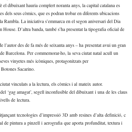
 el dibuixant hauria complert noranta anys, la capital catalana es
s dels seus còmics, que es podran trobar en diferents ubicacions
la Rambla. La iniciativa s’emmarca en el segon aniversari del Dia
House. D’altra banda, també s’ha presentat la tipografia oficial de
 l’autor des de fa més de seixanta anys – ha presentat avui un gran
u de Barcelona. Per commemorar-ho, la seva ciutat natal acull un
seves vinyetes més icòniques, protagonitzats per
l Botones Sacarino.
iutat vinculats a la lectura, els còmics i al mateix autor.
del ‘gag amagat’, segell inconfusible del dibuixant i una de les claus
ivells de lectura.
jançant tecnologies d’impressió 3D amb resines d’alta definició, c
de pintura a pinzell i aerografia que aporta profunditat, textura i