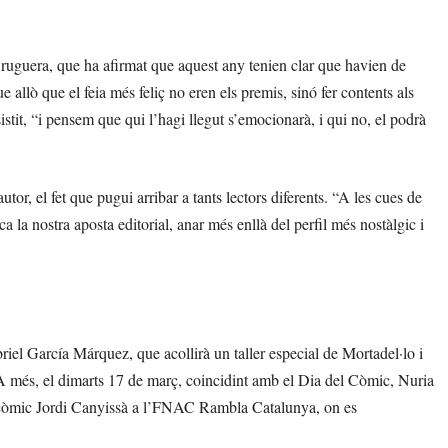
e Bruguera, que ha afirmat que aquest any tenien clar que havien de
e allò que el feia més feliç no eren els premis, sinó fer contents als
stit, “i pensem que qui l’hagi llegut s’emocionarà, i qui no, el podrà
utor, el fet que pugui arribar a tants lectors diferents. “A les cues de
a la nostra aposta editorial, anar més enllà del perfil més nostàlgic i
iel García Márquez, que acollirà un taller especial de Mortadel·lo i
s. A més, el dimarts 17 de març, coincidint amb el Dia del Còmic, Nuria
en còmic Jordi Canyissà a l’FNAC Rambla Catalunya, on es