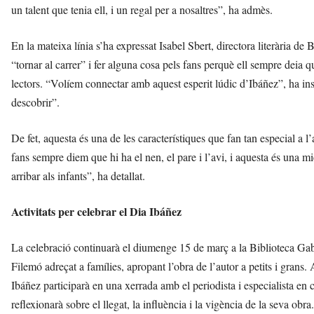
un talent que tenia ell, i un regal per a nosaltres”, ha admès.
En la mateixa línia s’ha expressat Isabel Sbert, directora literària d
“tornar al carrer” i fer alguna cosa pels fans perquè ell sempre deia qu
lectors. “Volíem connectar amb aquest esperit lúdic d’Ibáñez”, ha insi
descobrir”.
De fet, aquesta és una de les característiques que fan tan especial a l’a
fans sempre diem que hi ha el nen, el pare i l’avi, i aquesta és una mic
arribar als infants”, ha detallat.
Activitats per celebrar el Dia Ibáñez
La celebració continuarà el diumenge 15 de març a la Biblioteca Gabr
Filemó adreçat a famílies, apropant l’obra de l’autor a petits i gran
Ibáñez participarà en una xerrada amb el periodista i especialista 
reflexionarà sobre el llegat, la influència i la vigència de la seva obra.