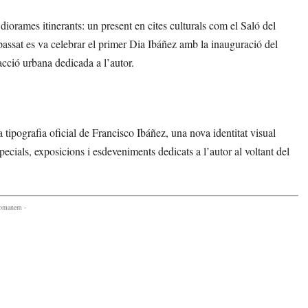
iorames itinerants: un present en cites culturals com el Saló del
passat es va celebrar el primer Dia Ibáñez amb la inauguració del
cció urbana dedicada a l’autor.
ipografia oficial de Francisco Ibáñez, una nova identitat visual
cials, exposicions i esdeveniments dedicats a l’autor al voltant del
comanem -