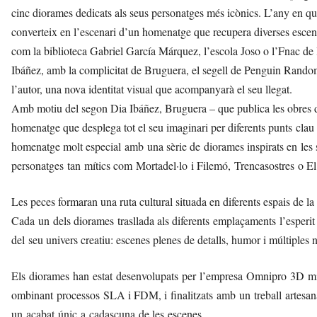
cinc diorames dedicats als seus personatges més icònics. L’any en què
converteix en l’escenari d’un homenatge que recupera diverses escene
com la biblioteca Gabriel García Márquez, l’escola Joso o l’Fnac de 
Ibáñez, amb la complicitat de Bruguera, el segell de Penguin Random 
l’autor, una nova identitat visual que acompanyarà el seu llegat.
Amb motiu del segon Dia Ibáñez, Bruguera – que publica les obres de
homenatge que desplega tot el seu imaginari per diferents punts cla
homenatge molt especial amb una sèrie de diorames inspirats en les 
personatges tan mítics com Mortadel·lo i Filemó, Trencasostres o E
Les peces formaran una ruta cultural situada en diferents espais de la c
Cada un dels diorames trasllada als diferents emplaçaments l’esperit 
del seu univers creatiu: escenes plenes de detalls, humor i múltiples n
Els diorames han estat desenvolupats per l’empresa Omnipro 3D mit
ombinant processos SLA i FDM, i finalitzats amb un treball artesanal 
un acabat únic a cadascuna de les escenes.