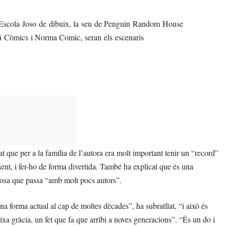
’Escola Joso de dibuix, la seu de Penguin Random House
icaä Còmics i Norma Comic, seran els escenaris
at que per a la família de l’autora era molt important tenir un “record”
esent, i fer-ho de forma divertida. També ha explicat que és una
 cosa que passa “amb molt pocs autors”.
a forma actual al cap de moltes dècades”, ha subratllat, “i això és
ixa gràcia, un fet que fa que arribi a noves generacions”. “És un do i