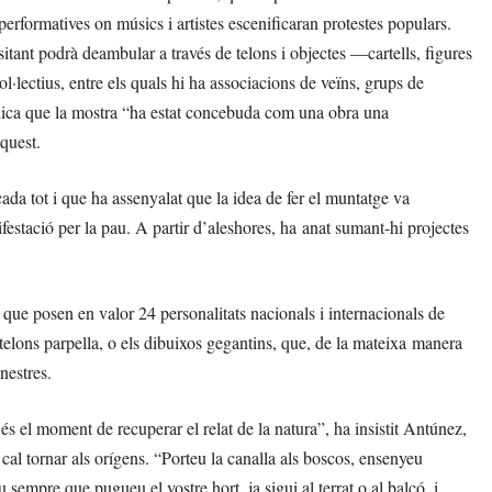
rformatives on músics i artistes escenificaran protestes populars.
ant podrà deambular a través de telons i objectes —cartells, figures
·lectius, entre els quals hi ha associacions de veïns, grups de
vindica que la mostra “ha estat concebuda com una obra una
quest.
ècada tot i que ha assenyalat que la idea de fer el muntatge va
festació per la pau. A partir d’aleshores, ha anat sumant-hi projectes
a, que posen en valor 24 personalitats nacionals i internacionals de
 telons parpella, o els dibuixos gegantins, que, de la mateixa manera
nestres.
 és el moment de recuperar el relat de la natura”, ha insistit Antúnez,
 cal tornar als orígens. “Porteu la canalla als boscos, ensenyeu
u sempre que pugueu el vostre hort, ja sigui al terrat o al balcó, i