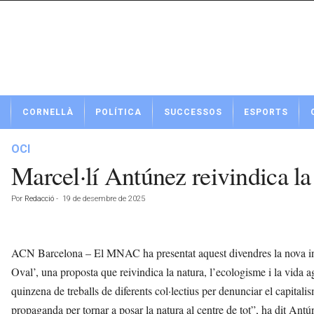
N
CORNELLÀ
POLÍTICA
SUCCESSOS
ESPORTS
o
t
í
OCI
c
Marcel·lí Antúnez reivindica l
i
e
Por
Redacció
-
19 de desembre de 2025
s
d
e
C
ACN Barcelona – El MNAC ha presentat aquest divendres la nova in
o
Oval’, una proposta que reivindica la natura, l’ecologisme i la vida ag
r
quinzena de treballs de diferents col·lectius per denunciar el capitalis
n
e
propaganda per tornar a posar la natura al centre de tot”, ha dit Ant