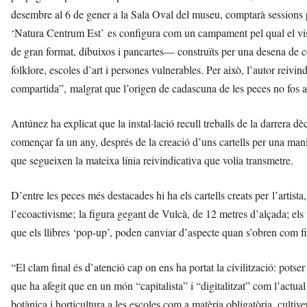
l
desembre al 6 de gener a la Sala Oval del museu, comptarà sessions pe
l
‘Natura Centrum Est’ es configura com un campament pel qual el visit
à
de gran format, dibuixos i pancartes— construïts per una desena de col
d
e
folklore, escoles d’art i persones vulnerables. Per això, l’autor rei
L
compartida”, malgrat que l’origen de cadascuna de les peces no fos a
l
o
Antúnez ha explicat que la instal·lació recull treballs de la darrera d
b
r
començar fa un any, després de la creació d’uns cartells per una mani
e
que segueixen la mateixa línia reivindicativa que volia transmetre.
g
a
D’entre les peces més destacades hi ha els cartells creats per l’artist
t
a
l’ecoactivisme; la figura gegant de Vulcà, de 12 metres d’alçada; els
v
que els llibres ‘pop-up’, poden canviar d’aspecte quan s’obren com fi
u
i
“El clam final és d’atenció cap on ens ha portat la civilització: potser
que ha afegit que en un món “capitalista” i “digitalitzat” com l’actual
botànica i horticultura a les escoles com a matèria obligatòria, cultive