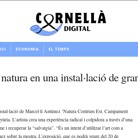
OCI
ECONOMIA
EL TEMPS
a natura en una instal·lació de g
stal·lació de Marcel·lí Antúnez ‘Natura Centrum Est. Campament
rària. L’artista crea una experiència radical i colpidora a través d’una
me i recuperar la “salvatgia”. “És un intent d’utilitzar l’art com a
únez sobre la mostra. L’exposició, que es podrà veure del 20 de