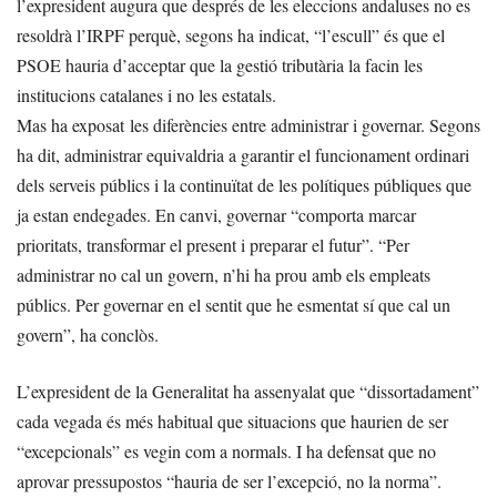
l’expresident augura que després de les eleccions andaluses no es
resoldrà l’IRPF perquè, segons ha indicat, “l’escull” és que el
PSOE hauria d’acceptar que la gestió tributària la facin les
institucions catalanes i no les estatals.
Mas ha exposat les diferències entre administrar i governar. Segons
ha dit, administrar equivaldria a garantir el funcionament ordinari
dels serveis públics i la continuïtat de les polítiques públiques que
ja estan endegades. En canvi, governar “comporta marcar
prioritats, transformar el present i preparar el futur”. “Per
administrar no cal un govern, n’hi ha prou amb els empleats
públics. Per governar en el sentit que he esmentat sí que cal un
govern”, ha conclòs.
L’expresident de la Generalitat ha assenyalat que “dissortadament”
cada vegada és més habitual que situacions que haurien de ser
“excepcionals” es vegin com a normals. I ha defensat que no
aprovar pressupostos “hauria de ser l’excepció, no la norma”.