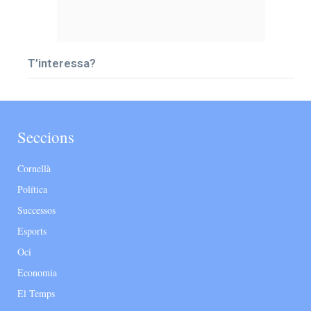
T’interessa?
Seccions
Cornellà
Política
Successos
Esports
Oci
Economia
El Temps