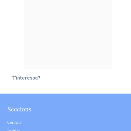
T’interessa?
Seccions
Cornellà
Política