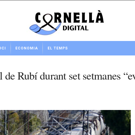
OCI
ECONOMIA
EL TEMPS
el de Rubí durant set setmanes “ev