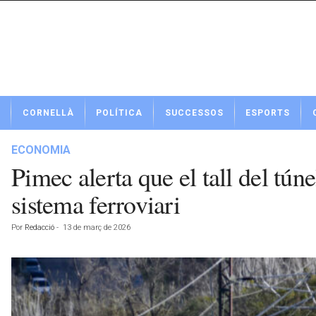
N
CORNELLÀ
POLÍTICA
SUCCESSOS
ESPORTS
o
t
í
ECONOMIA
c
Pimec alerta que el tall del tún
i
e
sistema ferroviari
s
d
Por
Redacció
-
13 de març de 2026
e
C
o
r
n
e