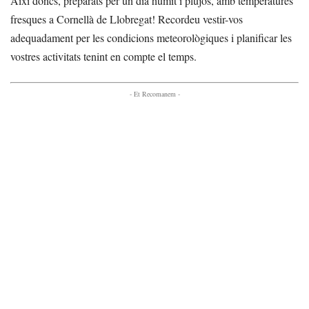
Així doncs, preparats per un dia humit i plujós, amb temperatures
fresques a Cornellà de Llobregat! Recordeu vestir-vos
adequadament per les condicions meteorològiques i planificar les
vostres activitats tenint en compte el temps.
- Et Recomanem -