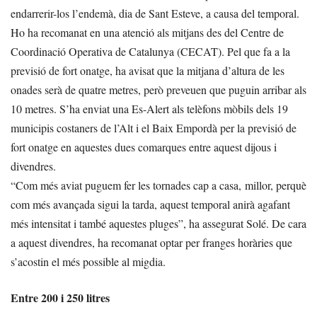
endarrerir-los l’endemà, dia de Sant Esteve, a causa del temporal.
Ho ha recomanat en una atenció als mitjans des del Centre de
Coordinació Operativa de Catalunya (CECAT). Pel que fa a la
previsió de fort onatge, ha avisat que la mitjana d’altura de les
onades serà de quatre metres, però preveuen que puguin arribar als
10 metres. S’ha enviat una Es-Alert als telèfons mòbils dels 19
municipis costaners de l’Alt i el Baix Empordà per la previsió de
fort onatge en aquestes dues comarques entre aquest dijous i
divendres.
“Com més aviat puguem fer les tornades cap a casa, millor, perquè
com més avançada sigui la tarda, aquest temporal anirà agafant
més intensitat i també aquestes pluges”, ha assegurat Solé. De cara
a aquest divendres, ha recomanat optar per franges horàries que
s’acostin el més possible al migdia.
Entre 200 i 250 litres