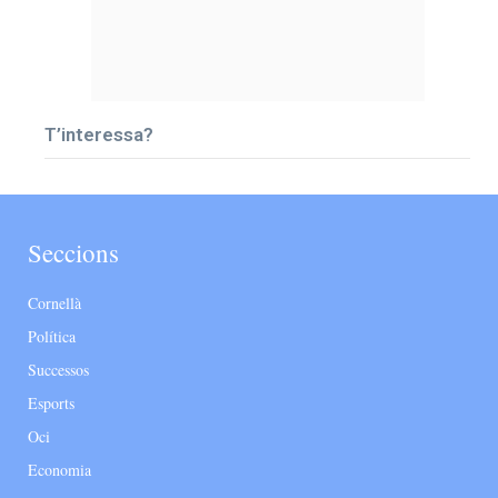
T’interessa?
Seccions
Cornellà
Política
Successos
Esports
Oci
Economia