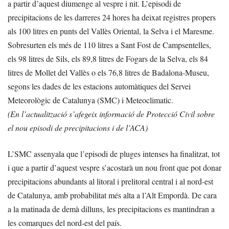
a partir d’aquest diumenge al vespre i nit. L’episodi de
precipitacions de les darreres 24 hores ha deixat registres propers
als 100 litres en punts del Vallès Oriental, la Selva i el Maresme.
Sobresurten els més de 110 litres a Sant Fost de Campsentelles,
els 98 litres de Sils, els 89,8 litres de Fogars de la Selva, els 84
litres de Mollet del Vallès o els 76,8 litres de Badalona-Museu,
segons les dades de les estacions automàtiques del Servei
Meteorològic de Catalunya (SMC) i Meteoclimatic.
(En l’actualització s’afegeix informació de Protecció Civil sobre
el nou episodi de precipitacions i de l’ACA)
L’SMC assenyala que l’episodi de pluges intenses ha finalitzat, tot
i que a partir d’aquest vespre s’acostarà un nou front que pot donar
precipitacions abundants al litoral i prelitoral central i al nord-est
de Catalunya, amb probabilitat més alta a l’Alt Empordà. De cara
a la matinada de demà dilluns, les precipitacions es mantindran a
les comarques del nord-est del país.