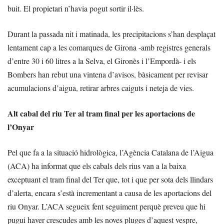
buit. El propietari n’havia pogut sortir il·lès.
Durant la passada nit i matinada, les precipitacions s’han desplaçat
lentament cap a les comarques de Girona -amb registres generals
d’entre 30 i 60 litres a la Selva, el Gironès i l’Empordà- i els
Bombers han rebut una vintena d’avisos, bàsicament per revisar
acumulacions d’aigua, retirar arbres caiguts i neteja de vies.
Alt cabal del riu Ter al tram final per les aportacions de
l’Onyar
Pel que fa a la situació hidrològica, l’Agència Catalana de l’Aigua
(ACA) ha informat que els cabals dels rius van a la baixa
exceptuant el tram final del Ter que, tot i que per sota dels llindars
d’alerta, encara s’està incrementant a causa de les aportacions del
riu Onyar. L’ACA segueix fent seguiment perquè preveu que hi
pugui haver crescudes amb les noves pluges d’aquest vespre,