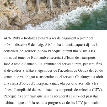
ACN Rubí – Rodalies tornarà a ser de pagament a partir del
pròxim dissabte 9 de maig. Així ho ha anunciat aquest dijous la
consellera de Territori, Sílvia Paneque, durant una visita a les
obres del túnel de Rubí amb el secretari d’Estat de Transports,
José Antonio Santano. La gratuïtat del servei durarà, per tant, fins
al divendres 8. Estava vigent des de l’accident de Gelida del 20 de
gener, que va obligar a suspendre tot el servei a Catalunya i a obrir
una etapa d’obres d’emergència marcada per diversos talls a les
línies i l’ampliació de les limitacions temporals de velocitat (LTV).
Paneque ha confirmat que ja s’ha recuperat el 90% del passatge
habitual i que amb la retirada progressiva de les LTV ja no calen