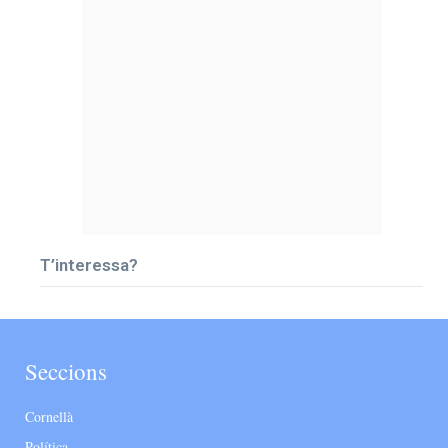
T’interessa?
Seccions
Cornellà
Política