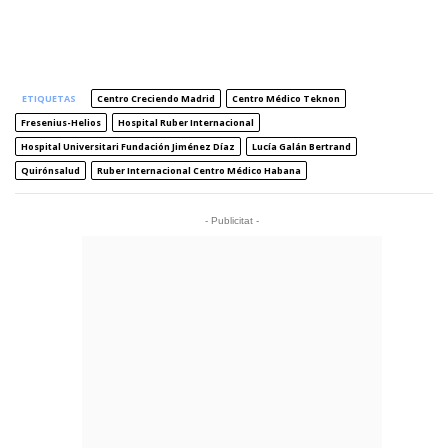
ETIQUETAS
Centro Creciendo Madrid
Centro Médico Teknon
Fresenius-Helios
Hospital Ruber Internacional
Hospital Universitari Fundación Jiménez Díaz
Lucía Galán Bertrand
Quirónsalud
Ruber Internacional Centro Médico Habana
- Publicitat -