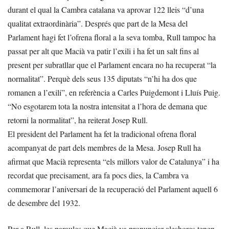
durant el qual la Cambra catalana va aprovar 122 lleis “d’una
qualitat extraordinària”. Després que part de la Mesa del
Parlament hagi fet l’ofrena floral a la seva tomba, Rull tampoc ha
passat per alt que Macià va patir l’exili i ha fet un salt fins al
present per subratllar que el Parlament encara no ha recuperat “la
normalitat”. Perquè dels seus 135 diputats “n’hi ha dos que
romanen a l’exili”, en referència a Carles Puigdemont i Lluís Puig.
“No esgotarem tota la nostra intensitat a l’hora de demana que
retorni la normalitat”, ha reiterat Josep Rull.
El president del Parlament ha fet la tradicional ofrena floral
acompanyat de part dels membres de la Mesa. Josep Rull ha
afirmat que Macià representa “els millors valor de Catalunya” i ha
recordat que precisament, ara fa pocs dies, la Cambra va
commemorar l’aniversari de la recuperació del Parlament aquell 6
de desembre del 1932.
Per a Rull, les paraules que Macià va pronunciar aleshores tenen