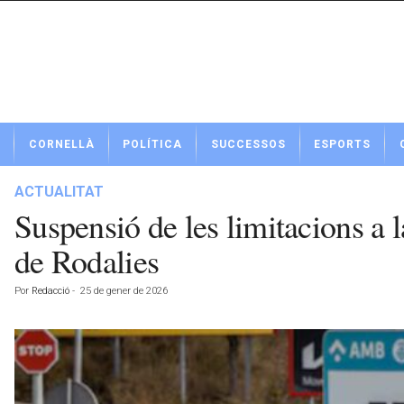
N
CORNELLÀ
POLÍTICA
SUCCESSOS
ESPORTS
o
t
í
ACTUALITAT
c
Suspensió de les limitacions a l
i
e
de Rodalies
s
d
Por
Redacció
-
25 de gener de 2026
e
C
o
r
n
e