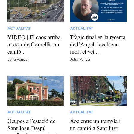
ACTUALITAT
ACTUALITAT
VÍDEO | El caos arriba
Tràgic final en la recerca
a tocar de Cornellà: un
de l’Ángel: localitzen
camió...
mort el veí...
Júlia Ponsa
Júlia Ponsa
ACTUALITAT
ACTUALITAT
Ocupes a l’estació de
Xoc entre un tramvia i
Sant Joan Despí:
un camió a Sant Just: