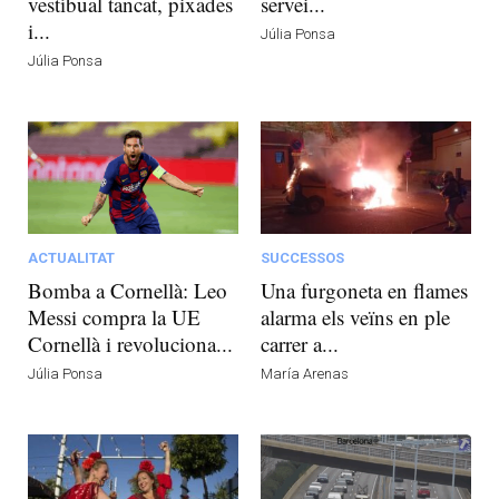
vestíbual tancat, pixades
servei...
i...
Júlia Ponsa
Júlia Ponsa
ACTUALITAT
SUCCESSOS
Bomba a Cornellà: Leo
Una furgoneta en flames
Messi compra la UE
alarma els veïns en ple
Cornellà i revoluciona...
carrer a...
Júlia Ponsa
María Arenas