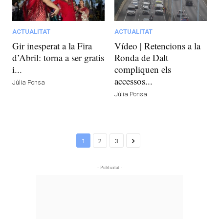
ACTUALITAT
ACTUALITAT
Gir inesperat a la Fira
Vídeo | Retencions a la
d’Abril: torna a ser gratis
Ronda de Dalt
i...
compliquen els
accessos...
Júlia Ponsa
Júlia Ponsa
1
2
3
- Publicitat -