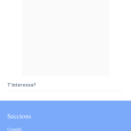
T’interessa?
Seccions
Cornellà