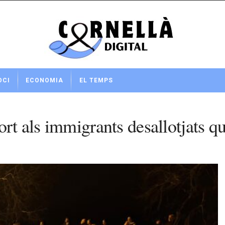
OCI
ECONOMIA
EL TEMPS
ort als immigrants desallotjats 