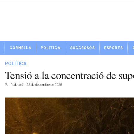
N
CORNELLÀ
POLÍTICA
SUCCESSOS
ESPORTS
o
t
í
POLÍTICA
c
Tensió a la concentració de sup
i
e
Por
Redacció
-
22 de desembre de 2025
s
d
e
C
o
r
n
e