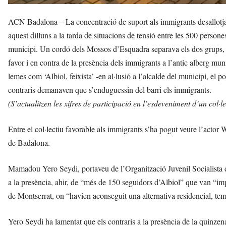
ACN Badalona – La concentració de suport als immigrants desallotjats
aquest dilluns a la tarda de situacions de tensió entre les 500 persone
municipi. Un cordó dels Mossos d’Esquadra separava els dos grups, 
favor i en contra de la presència dels immigrants a l’antic alberg mun
lemes com ‘Albiol, feixista’ -en al·lusió a l’alcalde del municipi, el 
contraris demanaven que s’enduguessin del barri els immigrants.
(S’actualitzen les xifres de participació en l’esdeveniment d’un col·lec
Entre el col·lectiu favorable als immigrants s’ha pogut veure l’acto
de Badalona.
Mamadou Yero Seydi, portaveu de l’Organització Juvenil Socialista d
a la presència, ahir, de “més de 150 seguidors d’Albiol” que van “i
de Montserrat, on “havien aconseguit una alternativa residencial, tem
Yero Seydi ha lamentat que els contraris a la presència de la quinzen