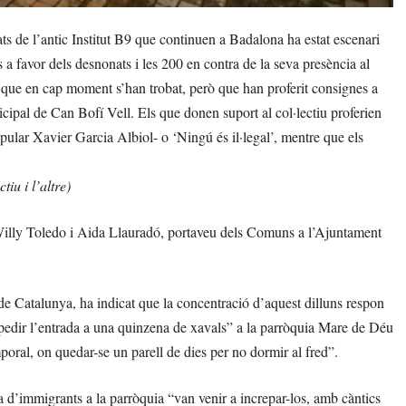
 de l’antic Institut B9 que continuen a Badalona ha estat escenari
s a favor dels desnonats i les 200 en contra de la seva presència al
que en cap moment s’han trobat, però que han proferit consignes a
icipal de Can Bofí Vell. Els que donen suport al col·lectiu proferien
popular Xavier Garcia Albiol- o ‘Ningú és il·legal’, mentre que els
tiu i l’altre)
r Willy Toledo i Aida Llauradó, portaveu dels Comuns a l’Ajuntament
e Catalunya, ha indicat que la concentració d’aquest dilluns respon
mpedir l’entrada a una quinzena de xavals” a la parròquia Mare de Déu
poral, on quedar-se un parell de dies per no dormir al fred”.
a d’immigrants a la parròquia “van venir a increpar-los, amb càntics