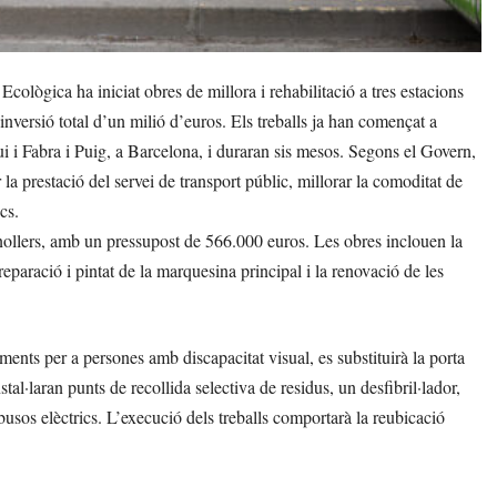
ològica ha iniciat obres de millora i rehabilitació a tres estacions
nversió total d’un milió d’euros. Els treballs ja han començat a
i i Fabra i Puig, a Barcelona, i duraran sis mesos. Segons el Govern,
 la prestació del servei de transport públic, millorar la comoditat de
cs.
anollers, amb un pressupost de 566.000 euros. Les obres inclouen la
eparació i pintat de la marquesina principal i la renovació de les
ments per a persones amb discapacitat visual, es substituirà la porta
stal·laran punts de recollida selectiva de residus, un desfibril·lador,
busos elèctrics. L’execució dels treballs comportarà la reubicació