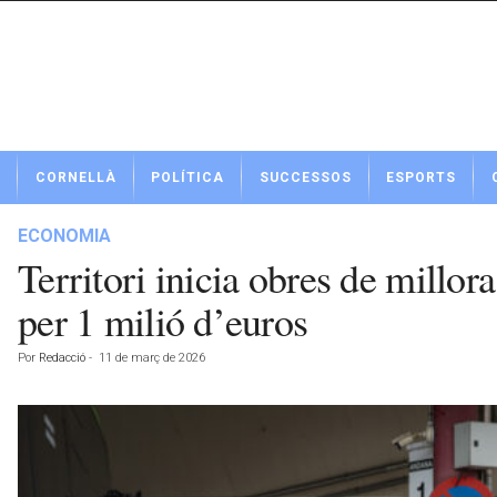
N
CORNELLÀ
POLÍTICA
SUCCESSOS
ESPORTS
o
t
í
ECONOMIA
c
Territori inicia obres de millor
i
e
per 1 milió d’euros
s
d
Por
Redacció
-
11 de març de 2026
e
C
o
r
n
e