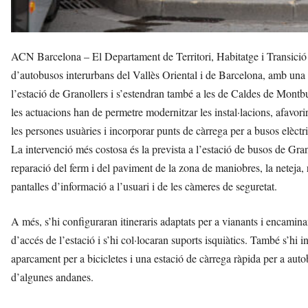
ACN Barcelona – El Departament de Territori, Habitatge i Transició Ec
d’autobusos interurbans del Vallès Oriental i de Barcelona, amb una i
l’estació de Granollers i s’estendran també a les de Caldes de Montbu
les actuacions han de permetre modernitzar les instal·lacions, afavorir
les persones usuàries i incorporar punts de càrrega per a busos elèctri
La intervenció més costosa és la prevista a l’estació de busos de Gr
reparació del ferm i del paviment de la zona de maniobres, la neteja, r
pantalles d’informació a l’usuari i de les càmeres de seguretat.
A més, s’hi configuraran itineraris adaptats per a vianants i encamina
d’accés de l’estació i s’hi col·locaran suports isquiàtics. També s’hi in
aparcament per a bicicletes i una estació de càrrega ràpida per a auto
d’algunes andanes.