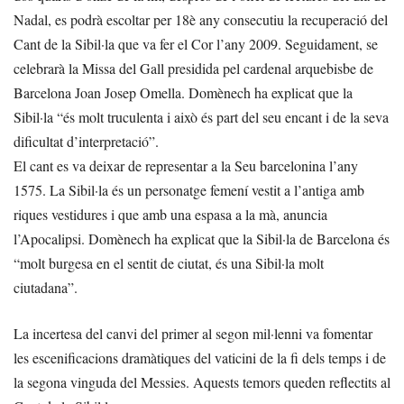
Nadal, es podrà escoltar per 18è any consecutiu la recuperació del
Cant de la Sibil·la que va fer el Cor l’any 2009. Seguidament, se
celebrarà la Missa del Gall presidida pel cardenal arquebisbe de
Barcelona Joan Josep Omella. Domènech ha explicat que la
Sibil·la “és molt truculenta i això és part del seu encant i de la seva
dificultat d’interpretació”.
El cant es va deixar de representar a la Seu barcelonina l’any
1575. La Sibil·la és un personatge femení vestit a l’antiga amb
riques vestidures i que amb una espasa a la mà, anuncia
l’Apocalipsi. Domènech ha explicat que la Sibil·la de Barcelona és
“molt burgesa en el sentit de ciutat, és una Sibil·la molt
ciutadana”.
La incertesa del canvi del primer al segon mil·lenni va fomentar
les escenificacions dramàtiques del vaticini de la fi dels temps i de
la segona vinguda del Messies. Aquests temors queden reflectits al