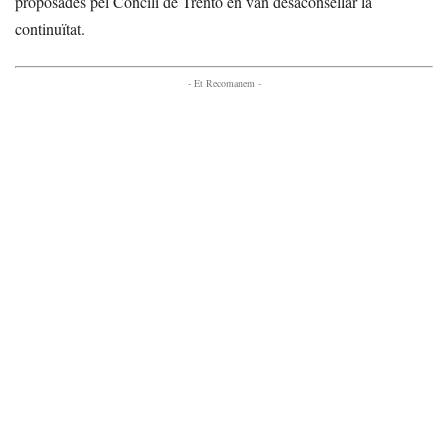
proposades pel Concili de Trento en van desaconsellar la
continuïtat.
- Et Recomanem -