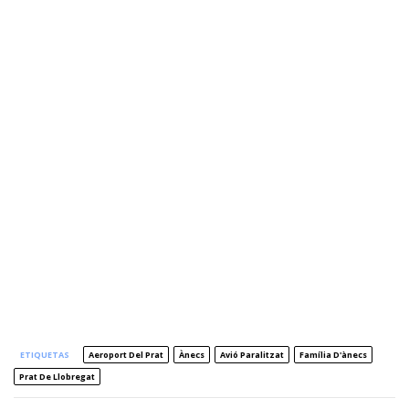
ETIQUETAS
Aeroport Del Prat
Ànecs
Avió Paralitzat
Família D'ànecs
Prat De Llobregat