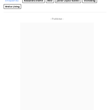
ETIQUETAS
Alexandra Delfín
BGO
Javier López Galdós
Stoneweg
Welco Living
- Publicitat -