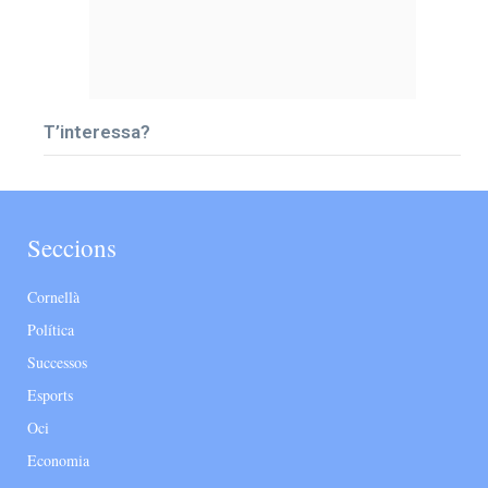
T’interessa?
Seccions
Cornellà
Política
Successos
Esports
Oci
Economia