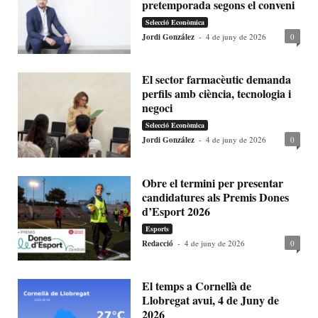
pretemporada segons el conveni
Selecció Econòmica
Jordi González
-
4 de juny de 2026
0
El sector farmacèutic demanda
perfils amb ciència, tecnologia i
negoci
Selecció Econòmica
Jordi González
-
4 de juny de 2026
0
Obre el termini per presentar
candidatures als Premis Dones
d’Esport 2026
Esports
Redacció
-
4 de juny de 2026
0
El temps a Cornellà de
Llobregat avui, 4 de Juny de
2026