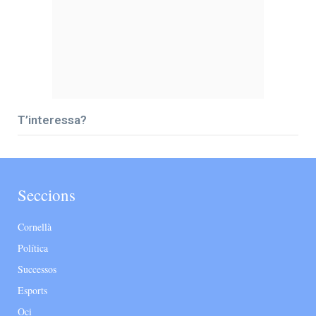
T’interessa?
Seccions
Cornellà
Política
Successos
Esports
Oci