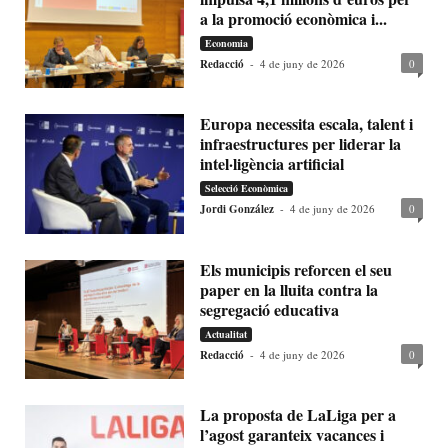
a la promoció econòmica i...
Economia
Redacció
-
4 de juny de 2026
0
Europa necessita escala, talent i
infraestructures per liderar la
intel·ligència artificial
Selecció Econòmica
Jordi González
-
4 de juny de 2026
0
Els municipis reforcen el seu
paper en la lluita contra la
segregació educativa
Actualitat
Redacció
-
4 de juny de 2026
0
La proposta de LaLiga per a
l’agost garanteix vacances i