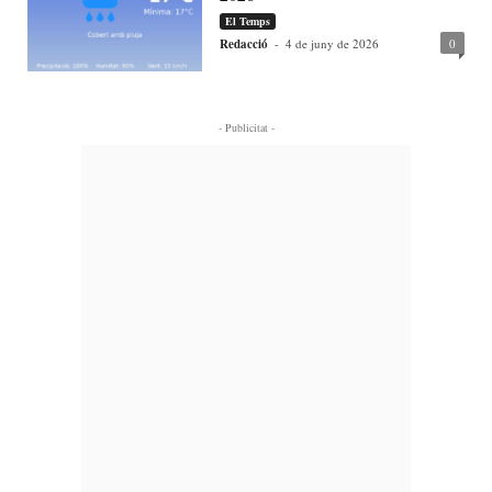
El Temps
Redacció
-
4 de juny de 2026
0
- Publicitat -