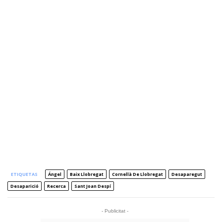
ETIQUETAS
Ángel
Baix Llobregat
Cornellà De Llobregat
Desaparegut
Desaparició
Recerca
Sant Joan Despí
- Publicitat -