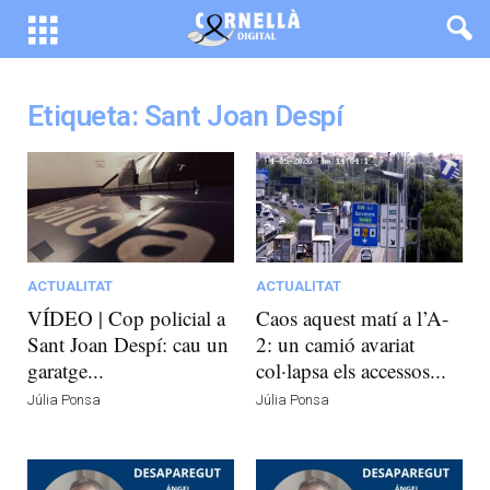
Etiqueta: Sant Joan Despí
ACTUALITAT
ACTUALITAT
VÍDEO | Cop policial a
Caos aquest matí a l’A-
Sant Joan Despí: cau un
2: un camió avariat
garatge...
col·lapsa els accessos...
Júlia Ponsa
Júlia Ponsa