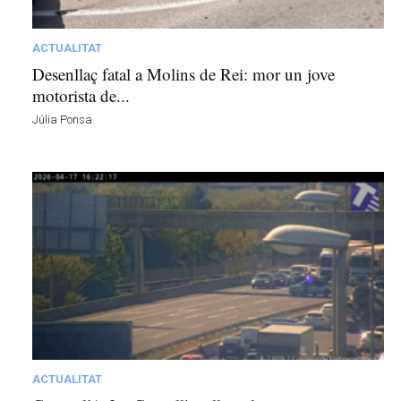
l
l
à
ACTUALITAT
d
Desenllaç fatal a Molins de Rei: mor un jove
e
motorista de...
L
Júlia Ponsa
l
o
b
r
e
g
a
t
a
v
u
i
ACTUALITAT