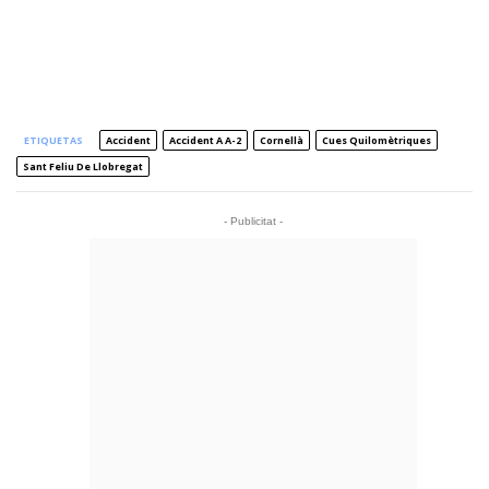
ETIQUETAS
Accident
Accident A A-2
Cornellà
Cues Quilomètriques
Sant Feliu De Llobregat
- Publicitat -